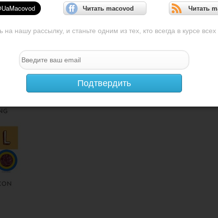
Читать macovod
Читать m
на нашу рассылку, и станьте одним из тех, кто всегда в курсе всех
Подтвердить