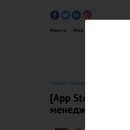
Новости
Игры
Приложения
Обз
Главная
›
Приложения
›
[App Store] Over
[App Store] Over
менеджер подкас