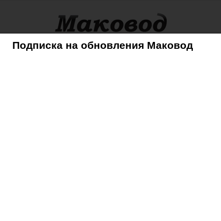
Подписка на обновления Маковод
оры
Советы
Mac
iPhone
iPad
iPod
AppleTV
cast – удобный менеджер подкастов для iOS
cast – удобный
тов для iOS