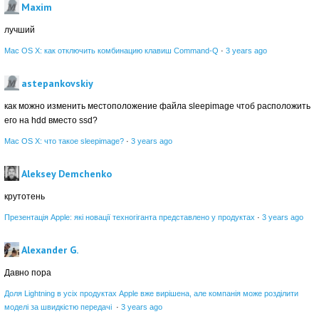
Maxim
лучший
Mac OS X: как отключить комбинацию клавиш Command-Q
·
3 years ago
astepankovskiy
как можно изменить местоположение файла sleepimage чтоб расположить
его на hdd вместо ssd?
Mac OS X: что такое sleepimage?
·
3 years ago
Aleksey Demchenko
крутотень
Презентація Apple: які новації техногіганта представлено у продуктах
·
3 years ago
Alexander G.
Давно пора
Доля Lightning в усіх продуктах Apple вже вирішена, але компанія може розділити
моделі за швидкістю передачі
·
3 years ago