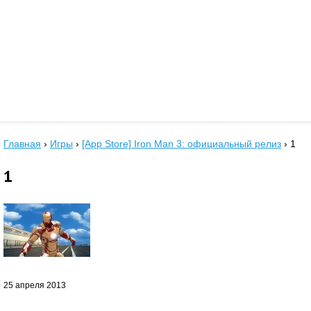
Главная
›
Игры
›
[App Store] Iron Man 3: официальный релиз
›
1
1
25 апреля 2013