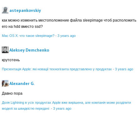
astepankovskiy
как можно изменить местоположение файла sleepimage чтоб расположить
его на hdd вместо ssd?
Mac OS X: что такое sleepimage?
·
3 years ago
Aleksey Demchenko
крутотень
Презентація Apple: які новації техногіганта представлено у продуктах
·
3 years ago
Alexander G.
Давно пора
Доля Lightning в усіх продуктах Apple вже вирішена, але компанія може розділити
моделі за швидкістю передачі
·
3 years ago