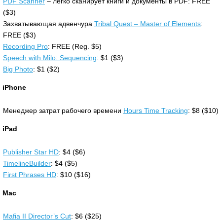
PDF Scanner
– легко сканирует книги и документы в PDF: FREE
($3)
Захватывающая адвенчура
Tribal Quest – Master of Elements
:
FREE ($3)
Recording Pro
: FREE (Reg. $5)
Speech with Milo: Sequencing
: $1 ($3)
Big Photo
: $1 ($2)
iPhone
Менеджер затрат рабочего времени
Hours Time Tracking
: $8 ($10)
iPad
Publisher Star HD
: $4 ($6)
TimelineBuilder
: $4 ($5)
First Phrases HD
: $10 ($16)
Mac
Mafia II Director’s Cut
: $6 ($25)