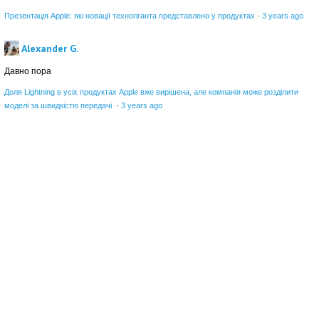
Презентація Apple: які новації техногіганта представлено у продуктах
·
3 years ago
Alexander G.
Давно пора
Доля Lightning в усіх продуктах Apple вже вирішена, але компанія може розділити
моделі за швидкістю передачі
·
3 years ago