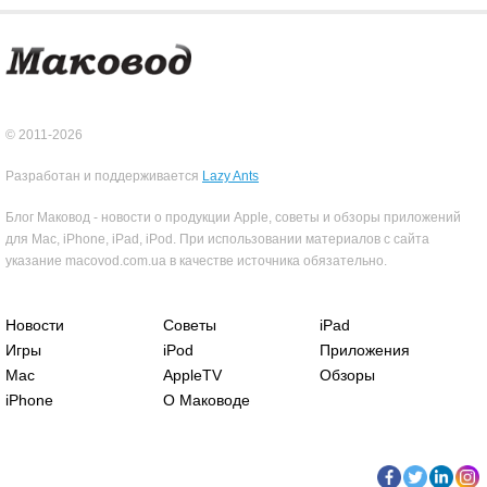
© 2011-2026
Разработан и поддерживается
Lazy Ants
Блог Маковод - новости о продукции Apple, советы и обзоры приложений
для Mac, iPhone, iPad, iPod. При использовании материалов с сайта
указание macovod.com.ua в качестве источника обязательно.
Новости
Советы
iPad
Игры
iPod
Приложения
Mac
AppleTV
Обзоры
iPhone
О Маководе