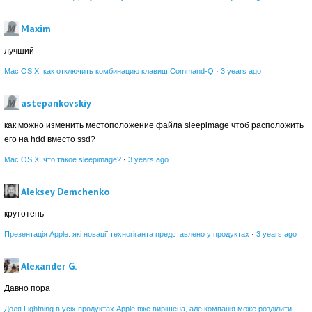
Maxim
лучший
Mac OS X: как отключить комбинацию клавиш Command-Q
·
3 years ago
astepankovskiy
как можно изменить местоположение файла sleepimage чтоб расположить
его на hdd вместо ssd?
Mac OS X: что такое sleepimage?
·
3 years ago
Aleksey Demchenko
крутотень
Презентація Apple: які новації техногіганта представлено у продуктах
·
3 years ago
Alexander G.
Давно пора
Доля Lightning в усіх продуктах Apple вже вирішена, але компанія може розділити