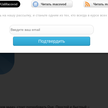
Читать macovod
Читать m
на нашу рассылку, и станьте одним из тех, кто всегда в курсе всех
Подтвердить
ров задач, стоит попробовать Due. Простой и быстрый –