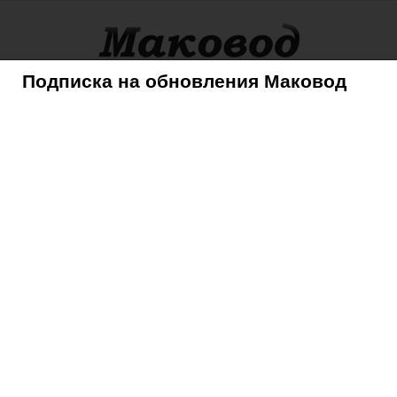
Подписка на обновления Маковод
оры
Советы
Mac
iPhone
iPad
iPod
AppleTV
 – самый простой менеджер задач и «напоминалка»
– самый простой
и «напоминалка»