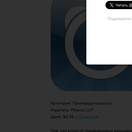
Подпишитесь 
Категория: Производительность
Издатель: Phocus LLP
Цена: $4.99 –
iTunes link
Тем, кто устал от традиционных менедже