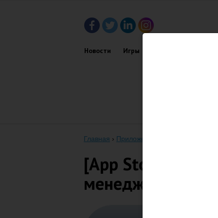
Новости
Игры
Приложения
Обз
Главная
›
Приложения
›
[App Store] Due
[App Store] Due 
менеджер задач 