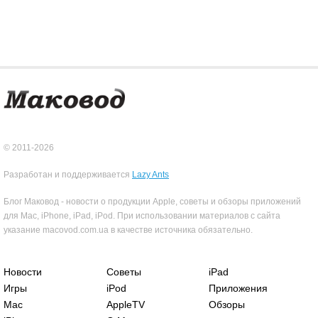
© 2011-2026
Разработан и поддерживается
Lazy Ants
Блог Маковод - новости о продукции Apple, советы и обзоры приложений
для Mac, iPhone, iPad, iPod. При использовании материалов с сайта
указание macovod.com.ua в качестве источника обязательно.
Новости
Советы
iPad
Игры
iPod
Приложения
Mac
AppleTV
Обзоры