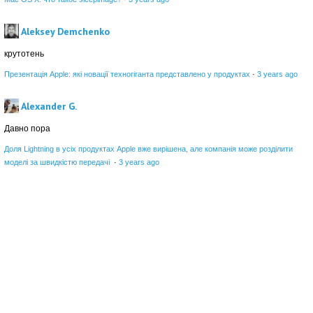
Aleksey Demchenko
крутотень
Презентація Apple: які новації техногіганта представлено у продуктах
·
3 years ago
Alexander G.
Давно пора
Доля Lightning в усіх продуктах Apple вже вирішена, але компанія може розділити
моделі за швидкістю передачі
·
3 years ago