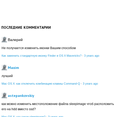
ПОСЛЕДНИЕ КОММЕНТАРИИ
Валерий
Не получается изменить иконки Вашим способом
Как заменить стандартную иконку Finder в OS X Mavericks?
·
3 years ago
Maxim
лучший
Mac OS X: как отключить комбинацию клавиш Command-Q
·
3 years ago
astepankovskiy
как можно изменить местоположение файла sleepimage чтоб расположить
его на hdd вместо ssd?
Mac OS X: что такое sleepimage?
·
3 years ago