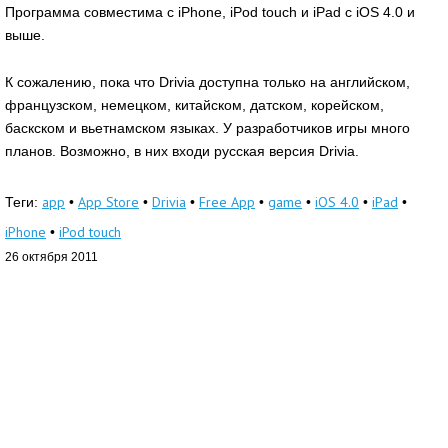
Программа совместима с iPhone, iPod touch и iPad с iOS 4.0 и
выше.
К сожалению, пока что Drivia доступна только на английском,
французском, немецком, китайском, датском, корейском,
баскском и вьетнамском языках. У разработчиков игры много
планов. Возможно, в них входи русская версия Drivia.
app
App Store
Drivia
Free App
game
iOS 4.0
iPad
Теги:
•
•
•
•
•
•
•
iPhone
iPod touch
•
26 октября 2011