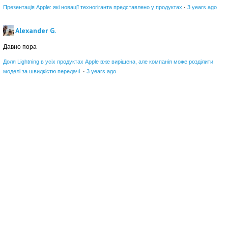
Презентація Apple: які новації техногіганта представлено у продуктах
·
3 years ago
Alexander G.
Давно пора
Доля Lightning в усіх продуктах Apple вже вирішена, але компанія може розділити
моделі за швидкістю передачі
·
3 years ago