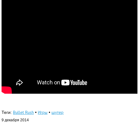
Bullet Rush
Игры
шутер
Теги:
•
•
9 декабря 2014