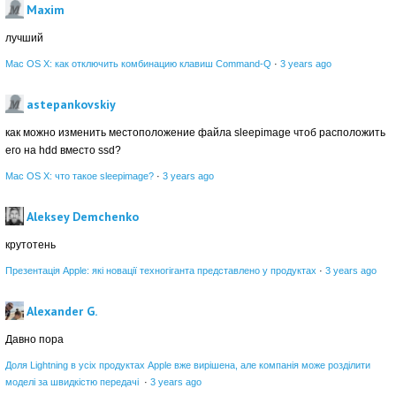
Maxim
лучший
Mac OS X: как отключить комбинацию клавиш Command-Q
·
3 years ago
astepankovskiy
как можно изменить местоположение файла sleepimage чтоб расположить
его на hdd вместо ssd?
Mac OS X: что такое sleepimage?
·
3 years ago
Aleksey Demchenko
крутотень
Презентація Apple: які новації техногіганта представлено у продуктах
·
3 years ago
Alexander G.
Давно пора
Доля Lightning в усіх продуктах Apple вже вирішена, але компанія може розділити
моделі за швидкістю передачі
·
3 years ago