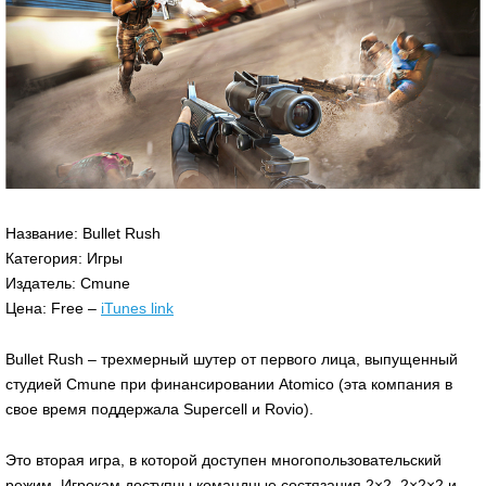
Название: Bullet Rush
Категория: Игры
Издатель: Cmune
Цена: Free –
iTunes link
Bullet Rush – трехмерный шутер от первого лица, выпущенный
студией Cmune при финансировании Atomico (эта компания в
свое время поддержала Supercell и Rovio).
Это вторая игра, в которой доступен многопользовательский
режим. Игрокам доступны командные состязания 2×2, 2×2×2 и