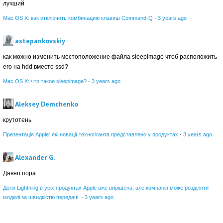
лучший
Mac OS X: как отключить комбинацию клавиш Command-Q
·
3 years ago
astepankovskiy
как можно изменить местоположение файла sleepimage чтоб расположить
его на hdd вместо ssd?
Mac OS X: что такое sleepimage?
·
3 years ago
Aleksey Demchenko
крутотень
Презентація Apple: які новації техногіганта представлено у продуктах
·
3 years ago
Alexander G.
Давно пора
Доля Lightning в усіх продуктах Apple вже вирішена, але компанія може розділити
моделі за швидкістю передачі
·
3 years ago