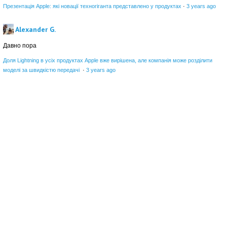
Презентація Apple: які новації техногіганта представлено у продуктах
·
3 years ago
Alexander G.
Давно пора
Доля Lightning в усіх продуктах Apple вже вирішена, але компанія може розділити
моделі за швидкістю передачі
·
3 years ago