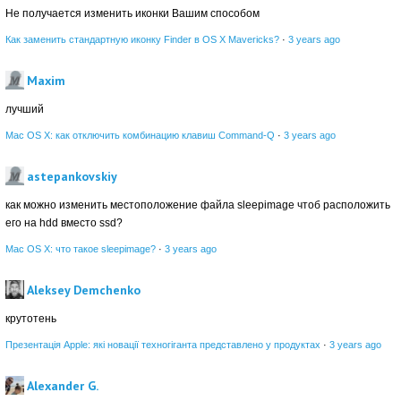
Не получается изменить иконки Вашим способом
Как заменить стандартную иконку Finder в OS X Mavericks?
·
3 years ago
Maxim
лучший
Mac OS X: как отключить комбинацию клавиш Command-Q
·
3 years ago
astepankovskiy
как можно изменить местоположение файла sleepimage чтоб расположить
его на hdd вместо ssd?
Mac OS X: что такое sleepimage?
·
3 years ago
Aleksey Demchenko
крутотень
Презентація Apple: які новації техногіганта представлено у продуктах
·
3 years ago
Alexander G.