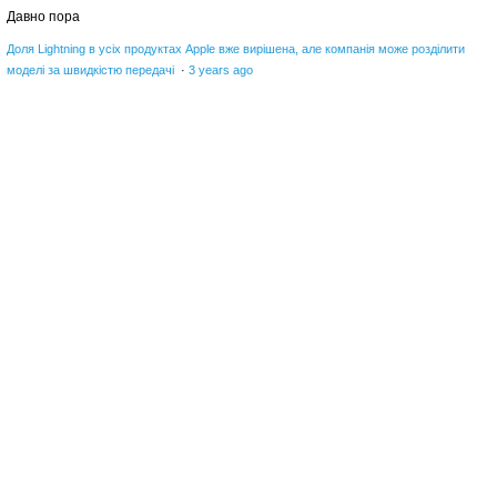
Давно пора
Доля Lightning в усіх продуктах Apple вже вирішена, але компанія може розділити
моделі за швидкістю передачі
·
3 years ago