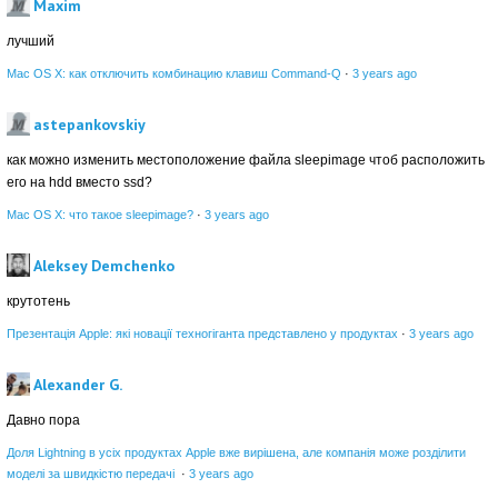
Maxim
лучший
Mac OS X: как отключить комбинацию клавиш Command-Q
·
3 years ago
astepankovskiy
как можно изменить местоположение файла sleepimage чтоб расположить
его на hdd вместо ssd?
Mac OS X: что такое sleepimage?
·
3 years ago
Aleksey Demchenko
крутотень
Презентація Apple: які новації техногіганта представлено у продуктах
·
3 years ago
Alexander G.
Давно пора
Доля Lightning в усіх продуктах Apple вже вирішена, але компанія може розділити
моделі за швидкістю передачі
·
3 years ago