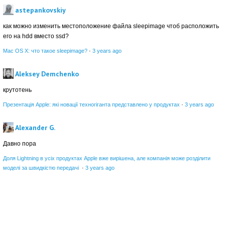
astepankovskiy
как можно изменить местоположение файла sleepimage чтоб расположить
его на hdd вместо ssd?
Mac OS X: что такое sleepimage?
·
3 years ago
Aleksey Demchenko
крутотень
Презентація Apple: які новації техногіганта представлено у продуктах
·
3 years ago
Alexander G.
Давно пора
Доля Lightning в усіх продуктах Apple вже вирішена, але компанія може розділити
моделі за швидкістю передачі
·
3 years ago