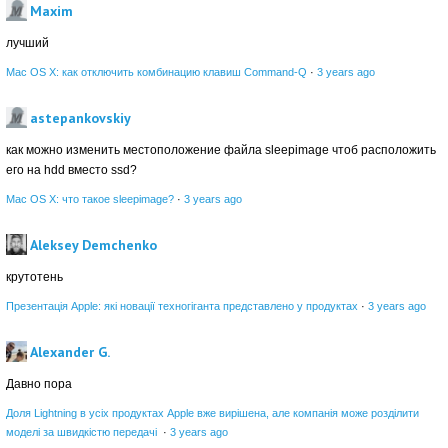
Maxim
лучший
Mac OS X: как отключить комбинацию клавиш Command-Q
·
3 years ago
astepankovskiy
как можно изменить местоположение файла sleepimage чтоб расположить
его на hdd вместо ssd?
Mac OS X: что такое sleepimage?
·
3 years ago
Aleksey Demchenko
крутотень
Презентація Apple: які новації техногіганта представлено у продуктах
·
3 years ago
Alexander G.
Давно пора
Доля Lightning в усіх продуктах Apple вже вирішена, але компанія може розділити
моделі за швидкістю передачі
·
3 years ago