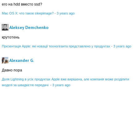
его на hdd вместо ssd?
Mac OS X: что такое sleepimage?
·
3 years ago
Aleksey Demchenko
крутотень
Презентація Apple: які новації техногіганта представлено у продуктах
·
3 years ago
Alexander G.
Давно пора
Доля Lightning в усіх продуктах Apple вже вирішена, але компанія може розділити
моделі за швидкістю передачі
·
3 years ago