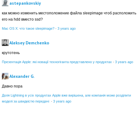
astepankovskiy
как можно изменить местоположение файла sleepimage чтоб расположить
его на hdd вместо ssd?
Mac OS X: что такое sleepimage?
·
3 years ago
Aleksey Demchenko
крутотень
Презентація Apple: які новації техногіганта представлено у продуктах
·
3 years ago
Alexander G.
Давно пора
Доля Lightning в усіх продуктах Apple вже вирішена, але компанія може розділити
моделі за швидкістю передачі
·
3 years ago