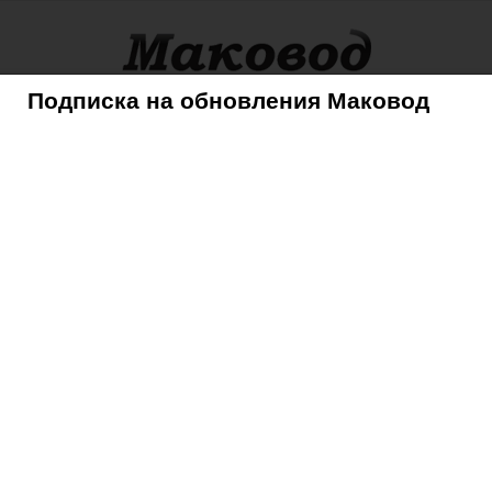
Подписка на обновления Маковод
оры
Советы
Mac
iPhone
iPad
iPod
AppleTV
помощи Chrome для iOS
оды при помощи