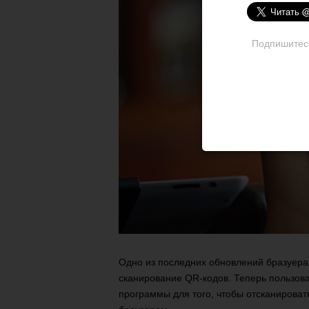
Подпишитесь 
Одно из последних обновлений бразуера
сканирование QR-кодов. Теперь пользов
программы для того, чтобы отсканироват