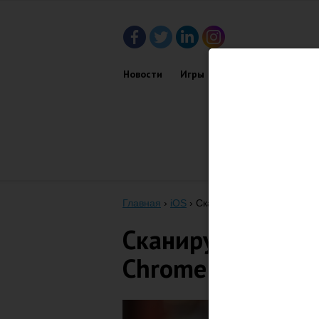
Новости
Игры
Приложения
Обз
Главная
›
iOS
›
Сканируем QR-коды при 
Сканируем QR-к
Chrome для iOS