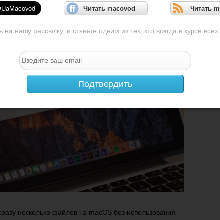
Читать macovod
Читать m
на нашу рассылку, и станьте одним из тех, кто всегда в курсе всех
Подтвердить
 сразу несколько файлов на macOS без использования