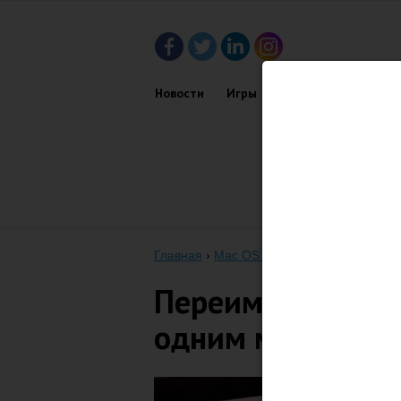
Новости
Игры
Приложения
Обз
Главная
›
Mac OS X
›
Переименовываем 
Переименовывае
одним махом на