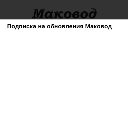
Подписка на обновления Маковод
оры
Советы
Mac
iPhone
iPad
iPod
AppleTV
несколько файлов одним махом на macOS
м несколько файлов
 macOS