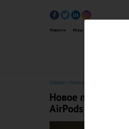
Новости
Игры
Приложения
Обз
Главная
›
Новости
›
Новое появление AirP
Новое появление
AirPods Wireless 