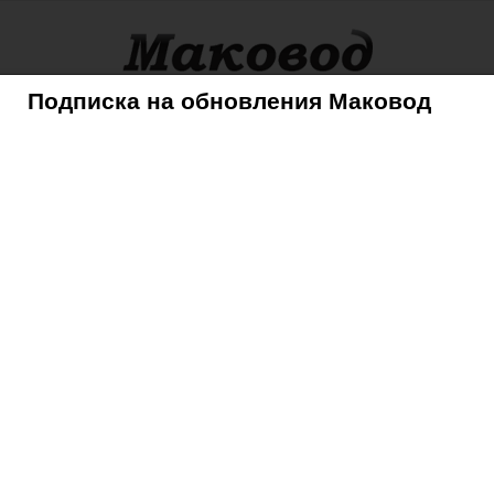
Подписка на обновления Маковод
оры
Советы
Mac
iPhone
iPad
iPod
AppleTV
ower; упаковка AirPods Wireless Charging Case
 AirPower; упаковка
Charging Case