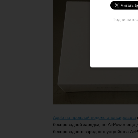
Подпишитесь 
Apple на прошлой неделе анонсировала
беспроводной зарядки, но AirPower еще 
беспроводного зарядного устройства AirP