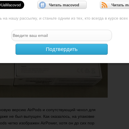
Читать macovod
Читать m
на нашу рассылку, и станьте одним из тех, кто всегда в курсе всех
Подтвердить
новую версию AirPods и сопутствующий чехол для
даже не был выпущен. Как оказалось, на упаковке
ods четко изображен AirPower, хотя он до сих пор