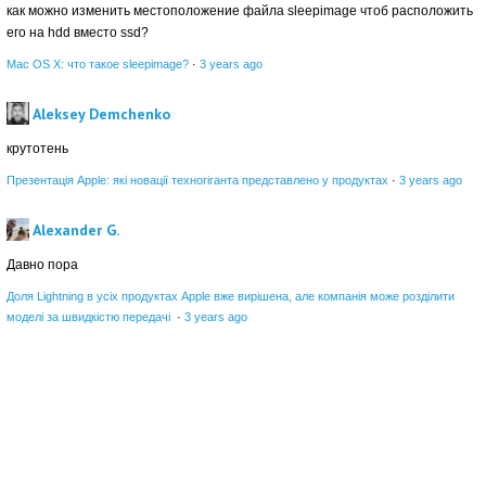
как можно изменить местоположение файла sleepimage чтоб расположить
его на hdd вместо ssd?
Mac OS X: что такое sleepimage?
·
3 years ago
Aleksey Demchenko
крутотень
Презентація Apple: які новації техногіганта представлено у продуктах
·
3 years ago
Alexander G.
Давно пора
Доля Lightning в усіх продуктах Apple вже вирішена, але компанія може розділити
моделі за швидкістю передачі
·
3 years ago