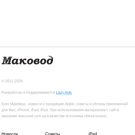
© 2011-2026
Разработан и поддерживается
Lazy Ants
Блог Маковод - новости о продукции Apple, советы и обзоры приложений
для Mac, iPhone, iPad, iPod. При использовании материалов с сайта
указание macovod.com.ua в качестве источника обязательно.
Новости
Советы
iPad