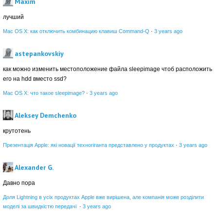
Maxim
лучший
Mac OS X: как отключить комбинацию клавиш Command-Q
·
3 years ago
astepankovskiy
как можно изменить местоположение файла sleepimage чтоб расположить
его на hdd вместо ssd?
Mac OS X: что такое sleepimage?
·
3 years ago
Aleksey Demchenko
крутотень
Презентація Apple: які новації техногіганта представлено у продуктах
·
3 years ago
Alexander G.
Давно пора
Доля Lightning в усіх продуктах Apple вже вирішена, але компанія може розділити
моделі за швидкістю передачі
·
3 years ago