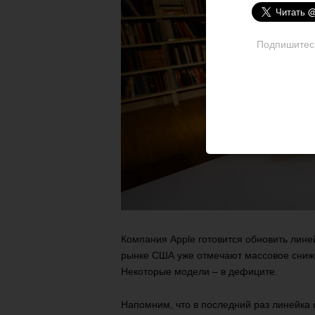
Подпишитесь 
Компания Apple готовится обновить лине
рынке США уже отмечают массовое сниже
Некоторые модели – в дефиците.
Напомним, что в последний раз линейка о