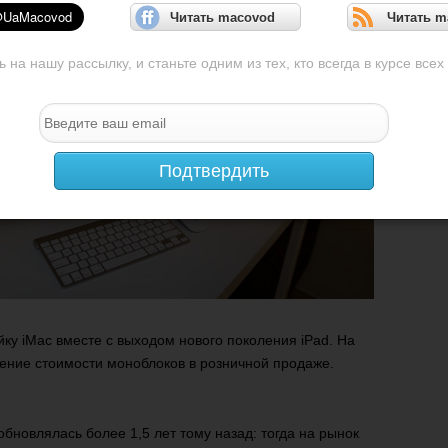
Читать macovod
Читать m
на нашу рассылку, и станьте одним из тех, кто всегда в курсе всех
Подтвердить
йку iMac вместе с выходом нового поколения iPad. На
ние стоимости моноблоков в розничной продаже.
бновлялась более 1,5 лет тому назад: тогда на рынок