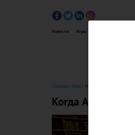
Новости
Игры
Приложения
Обз
Главная
›
iMac
›
Когда Apple обновит лин
Когда Apple обно