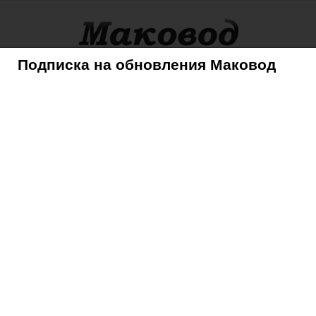
Подписка на обновления Маковод
оры
Советы
Mac
iPhone
iPad
iPod
AppleTV
ейку iMac?
вит линейку iMac?