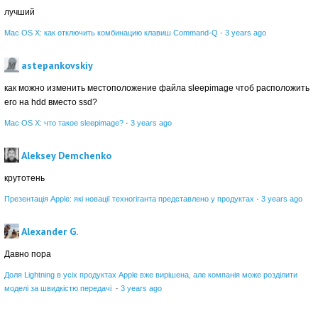
лучший
Mac OS X: как отключить комбинацию клавиш Command-Q
·
3 years ago
astepankovskiy
как можно изменить местоположение файла sleepimage чтоб расположить
его на hdd вместо ssd?
Mac OS X: что такое sleepimage?
·
3 years ago
Aleksey Demchenko
крутотень
Презентація Apple: які новації техногіганта представлено у продуктах
·
3 years ago
Alexander G.
Давно пора
Доля Lightning в усіх продуктах Apple вже вирішена, але компанія може розділити
моделі за швидкістю передачі
·
3 years ago