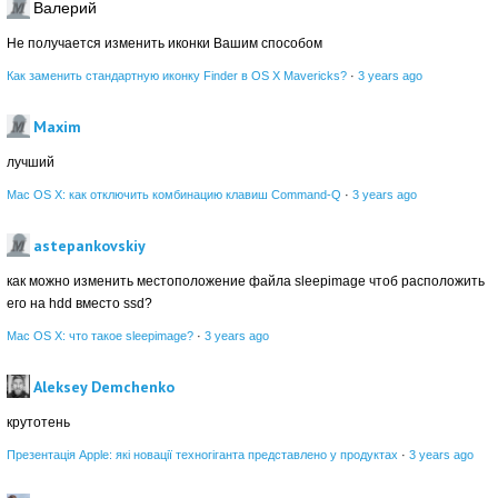
Валерий
Не получается изменить иконки Вашим способом
Как заменить стандартную иконку Finder в OS X Mavericks?
·
3 years ago
Maxim
лучший
Mac OS X: как отключить комбинацию клавиш Command-Q
·
3 years ago
astepankovskiy
как можно изменить местоположение файла sleepimage чтоб расположить
его на hdd вместо ssd?
Mac OS X: что такое sleepimage?
·
3 years ago
Aleksey Demchenko
крутотень
Презентація Apple: які новації техногіганта представлено у продуктах
·
3 years ago