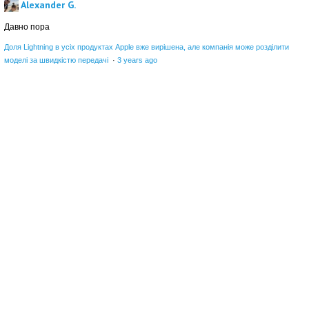
Alexander G.
Давно пора
Доля Lightning в усіх продуктах Apple вже вирішена, але компанія може розділити
моделі за швидкістю передачі
·
3 years ago