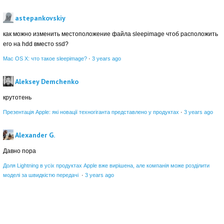
astepankovskiy
как можно изменить местоположение файла sleepimage чтоб расположить
его на hdd вместо ssd?
Mac OS X: что такое sleepimage?
·
3 years ago
Aleksey Demchenko
крутотень
Презентація Apple: які новації техногіганта представлено у продуктах
·
3 years ago
Alexander G.
Давно пора
Доля Lightning в усіх продуктах Apple вже вирішена, але компанія може розділити
моделі за швидкістю передачі
·
3 years ago