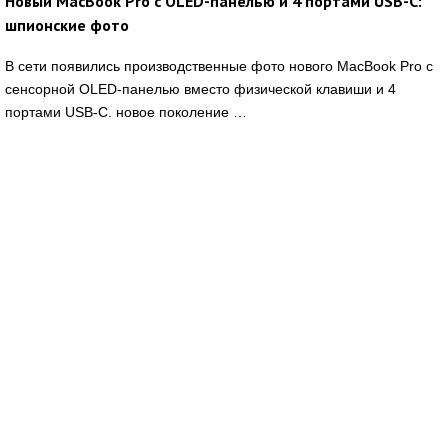
Новый MacBook Pro с OLED-панелью и 4 портами USB-C:
шпионские фото
В сети появились производственные фото нового MacBook Pro с
сенсорной OLED-панелью вместо физической клавиши и 4
портами USB-C. новое поколение …