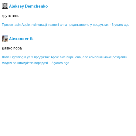
Aleksey Demchenko
крутотень
Презентація Apple: які новації техногіганта представлено у продуктах
·
3 years ago
Alexander G.
Давно пора
Доля Lightning в усіх продуктах Apple вже вирішена, але компанія може розділити
моделі за швидкістю передачі
·
3 years ago