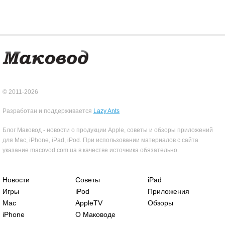
© 2011-2026
Разработан и поддерживается
Lazy Ants
Блог Маковод - новости о продукции Apple, советы и обзоры приложений
для Mac, iPhone, iPad, iPod. При использовании материалов с сайта
указание macovod.com.ua в качестве источника обязательно.
Новости
Советы
iPad
Игры
iPod
Приложения
Mac
AppleTV
Обзоры
iPhone
О Маководе